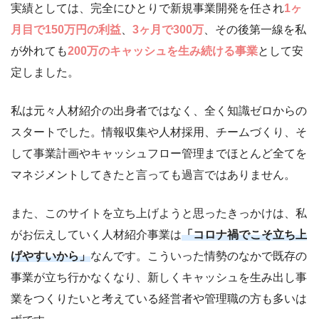
実績としては、完全にひとりで新規事業開発を任され
1ヶ
月目で150万円の利益
、
3ヶ月で300万
、その後第一線を私
が外れても
200万のキャッシュを生み続ける事業
として安
定しました。
私は元々人材紹介の出身者ではなく、全く知識ゼロからの
スタートでした。情報収集や人材採用、チームづくり、そ
して事業計画やキャッシュフロー管理までほとんど全てを
マネジメントしてきたと言っても過言ではありません。
また、このサイトを立ち上げようと思ったきっかけは、私
がお伝えしていく人材紹介事業は
「コロナ禍でこそ立ち上
げやすいから」
なんです。こういった情勢のなかで既存の
事業が立ち行かなくなり、新しくキャッシュを生み出し事
業をつくりたいと考えている経営者や管理職の方も多いは